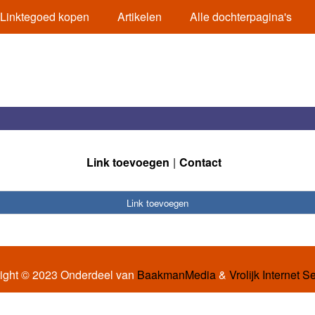
Linktegoed kopen
Artikelen
Alle dochterpagina's
Link toevoegen
Contact
Link toevoegen
ight © 2023 Onderdeel van
BaakmanMedia
&
Vrolijk Internet S